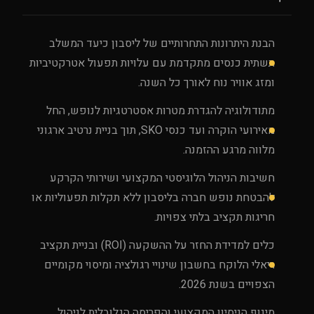
הבנת היתרונות התחרותיים של ליסבון כיעד המשלב
תשתית כנסים מתקדמת עם עלויות תפעול אטרקטיביות
ומזג אוויר נוח לאורך כל השנה.
מתודולוגיה להגדרת מטרות אסטרטגיות לנופש, החל
מאירועי הוקרה ועד כנסי SKO, תוך בניית נרטיב ארגוני
מלווה מרגע ההזמנה.
חשיבות הניהול הלוגיסטי המקצועי ושירותי הקרקע
להבטחת נופש חברה בליסבון ללא תקלות תפעוליות או
חריגות תקציב בלתי צפויות.
כלים למדידת החזר על ההשקעה (ROI) ובניית תקציב
ריאלי הלוקח בחשבון שינויי רגולציה ומיסוי מקומיים
הצפויים בשנת 2026.
מינוף הניסיון המקצועי והפריסה הגלובלית לניהול