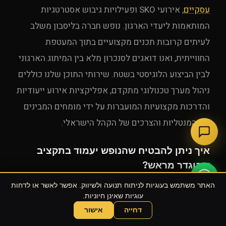
עסקיים
, אירועי SKO ופעילויות גיבוש אסטרטגיות
המותאמות ליעדי הארגון. נופש חברה בליסבון משלב
לעיתים קרובות תכנים מקצועיים בתוך המעטפת
החווייתית, ואנו דואגים לסנכרון מלא בין המיתוג הארגוני
לבין הביצוע הלוגיסטי בשטח. שירותי התוכן שלנו כוללים
ניהול מערך טכנולוגי מתקדם, אפליקציות אירוע ייעודיות
והדרכות מקצועיות המועברות על ידי מומחים המבינים
את המנטליות והצרכים של הקהל הישראלי.
איך ניתן להבטיח שהנופש יעמוד בתקציב
שהוגדר מראש?
הבטחת העמידה בתקציב מתבצעת באמצעות ניהול
האתר משתמש בעוגיות לניתוח תנועה ולשיווק. אפשר לאשר או לדחות
סיכונים קפדני והתבססות על הסכמי מסגרת קיימים מול
עוגיות שאינן חיוניות.
דחייה
אישור
ספקים מקומיים בפורטוגל. אנו בונים תקציב ריאלי
שוחחו עם הסוכן של UPE