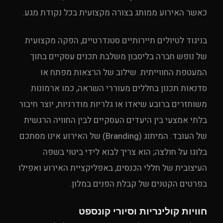
כאשר האירוע ממותג בצורה מקצועית בכל נקודת מגע.
בניגוד לטיולים תיירותיים סטנדרטיים, הפקה מקצועית
של נופש חברה בליסבון משלבת תכנים עסקיים בתוך
המעטפת החווייתית. שילוב של הרצאות מפתח או
סדנאות תכנון בחללים מעוררי השראה, כמו ארמונות
משוחזרים ברובע שיאדו או גלריות מודרניות, יוצר חיבור
בלתי אמצעי בין היעדים העסקיים לבין החוויה הרגשית
של העובד. המיתוג (Branding) של האירוע אינו מסתכם
בלוגו על חולצה; הוא צריך לבוא לידי ביטוי בשפה
העיצובית של חללי הכנסים, באפליקציית האירוע ואפילו
בפרטים הקטנים של קבלת הפנים במלון.
חוויות קולינריות וסיורי קונספט