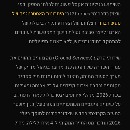
השימוש בגיליונות אקסל פשוטים לבלתי מספק. כפי
שצוין בפרסומי Forbes לגבי
היתרונות האסטרטגיים של
נופש חברה
, הצלחתו של האירוע תלויה ביכולת של
הארגון לייצר סביבה נטולת חיכוך המאפשרת לעובדים
להתמקד בתוכן ובגיבוש, ללא דאגות תפעוליות.
שירותי קרקע (Ground Services) מקצועיים מהווים את
עמוד השדרה של הפקה כזו. מדובר בניהול מדויק של
מערך הסעות ממותג, תיאום לוחות זמנים מול ספקים
מקומיים ובקרת איכות קפדנית על כל ארוחה ופעילות.
בשנת 2026, מנהלי אירועים יצטרכו לתת את הדעת גם
על שינויים פיננסיים משמעותיים בפורטוגל, כגון משטר
המע"מ הקבוצתי החדש שצפוי להיכנס לתוקף ביולי
2026 ועדכון מס התייר המקומי ל-4 אירו ללילה. ניהול