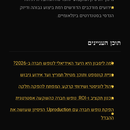
אירועים מורכבים הדורשים רמת ביצוע גבוהה ודיוק
הנדסי בסטנדרטים בינלאומיים.
תוכן העניינים
למה ליסבון היא היעד האידיאלי לנופש חברה ב-2026?
בניית קונספט ותוכן: מטיול תמריץ ועד אירוע גיבוש
ניהול לוגיסטי ושירותי קרקע: המפתח להפקה חלקה
תכנון תקציב ו-ROI: נופש חברה כהשקעה אסטרטגית
הפקת נופש חברה עם Uproduction: הניסיון שעושה את
ההבדל