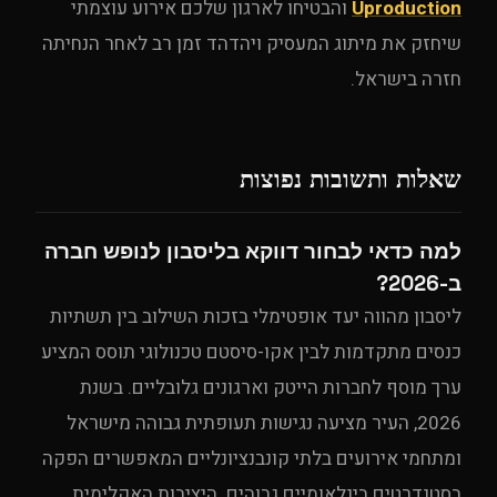
Uproduction
והבטיחו לארגון שלכם אירוע עוצמתי
שיחזק את מיתוג המעסיק ויהדהד זמן רב לאחר הנחיתה
חזרה בישראל.
שאלות ותשובות נפוצות
למה כדאי לבחור דווקא בליסבון לנופש חברה
ב-2026?
ליסבון מהווה יעד אופטימלי בזכות השילוב בין תשתיות
כנסים מתקדמות לבין אקו-סיסטם טכנולוגי תוסס המציע
ערך מוסף לחברות הייטק וארגונים גלובליים. בשנת
2026, העיר מציעה נגישות תעופתית גבוהה מישראל
ומתחמי אירועים בלתי קונבנציונליים המאפשרים הפקה
בסטנדרטים בינלאומיים גבוהים. היציבות האקלימית