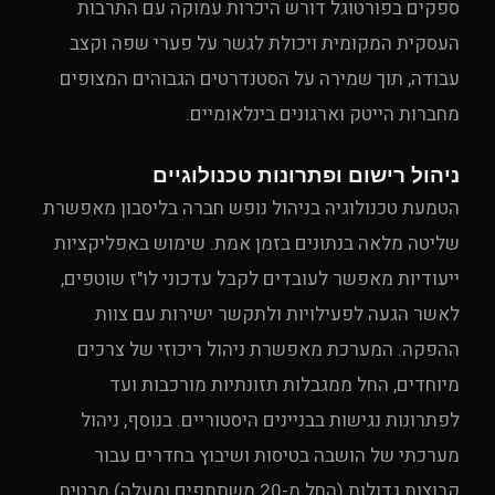
ספקים בפורטוגל דורש היכרות עמוקה עם התרבות
העסקית המקומית ויכולת לגשר על פערי שפה וקצב
עבודה, תוך שמירה על הסטנדרטים הגבוהים המצופים
מחברות הייטק וארגונים בינלאומיים.
ניהול רישום ופתרונות טכנולוגיים
הטמעת טכנולוגיה בניהול נופש חברה בליסבון מאפשרת
שליטה מלאה בנתונים בזמן אמת. שימוש באפליקציות
ייעודיות מאפשר לעובדים לקבל עדכוני לו"ז שוטפים,
לאשר הגעה לפעילויות ולתקשר ישירות עם צוות
ההפקה. המערכת מאפשרת ניהול ריכוזי של צרכים
מיוחדים, החל ממגבלות תזונתיות מורכבות ועד
לפתרונות נגישות בבניינים היסטוריים. בנוסף, ניהול
מערכתי של הושבה בטיסות ושיבוץ בחדרים עבור
קבוצות גדולות (החל מ-20 משתתפים ומעלה) מבטיח