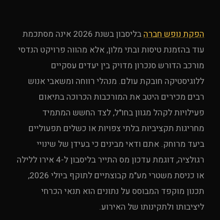
הפקת נופש חברה
בליסבון בשנת 2026 אינה מסתכמת
עוד בהזמנת טיסות ובתי מלון, אלא מהווה פרויקט הנדסי
מורכב הדורש סנכרון מדויק בין יעדים עסקיים
ללוגיסטיקה חובקת עולם. מנהלי רווחה ומשאבי אנוש
רבים מכירים היטב את המורכבות הכרוכה בתיאום
פעילויות לקהל מגוון בחו"ל, לצד החשש המתמיד
מחריגות תקציביות בלתי צפויות או כשלים תפעוליים
ביעד מרוחק. אתם ודאי מבינים כי בעידן של שינויי
רגולציה, דוגמת עדכון מס התייר בליסבון ל-4 אירו ללילה
או כניסת משטרי מע"מ קבוצתיים לתוקף ביולי 2026,
תכנון מוקפד המבוסס על נתונים הוא תנאי הכרחי
ליציבותו ולתקינותו של האירוע.