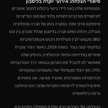
סיפורי הצלחה: אירועי יוקרה בליסבון
המומחיות שלנו באה לידי ביטוי ביכולת להפוך אתגרים
לוגיסטיים מורכבים לחוויות בלתי נשכחות המייצרות
אימפקט ארוך טווח. במקרה בוחן של חברה טכנולוגית
מובילה, ניהלנו נופש חברה בליסבון שכלל סנכרון בין כנס
SKO מקצועי לבין פעילויות גיבוש אקסקלוסיביות
במיקומי קצה בעיר. בשנת 2026, כאשר העיר עוברת
שינויים במדיניות המיסוי והרגולציה, הניסיון שלנו
מאפשר לנו להוביל את הארגון בבטחה דרך המורכבויות
הללו, תוך ניצול מקסימלי של התשתיות המקומיות
והזדמנויות הנטוורקינג שהעיר מציעה. אנו מזמינים
אתכם להצטרף לרשימת החברות שכבר נהנו מהפקה
ברמה בינלאומית.
ההצלחה של האירוע הבא שלכם מתחילה בתכנון נכון