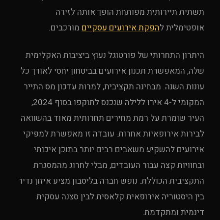
תשתית תיירותית מפותחת הופך אותה לזירה
אופטימלית ל
הפקת אירועים עסקיים
מורכבים.
היתרון התחרותי של פורטוגל נעוץ ביציבות האקלימית
שלה, המאפשרת תכנון אירועים בביטחון יחסי לאורך כל
עונות השנה. מבחינה תקציבית, למרות עדכון מס התייר
המקומי ל-4 אירו ללילה שנכנס לתוקפו בסוף 2024,
העיר שומרת על רמת מחירים תחרותית מאוד בהשוואה
לבירות אירופאיות אחרות. עובדה זו מאפשרת למפיקי
אירועים להשקיע משאבים רבים יותר בתוכן איכותי
ובחוויות קצה עבור העובדים, מבלי לחרוג מהמסגרת
התקציבית הכוללת. נופש חברה בליסבון מציע איזון נדיר
בין היסטוריה אירופאית קלאסית לבין סצנה עסקית
דינמית ומתקדמת.