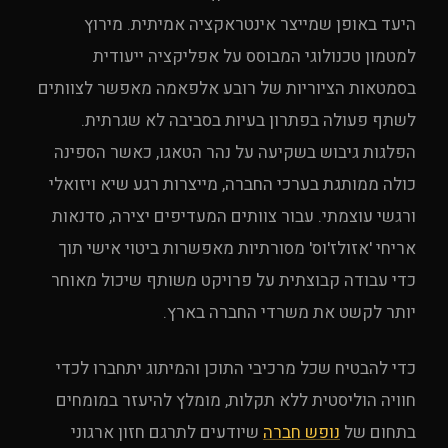
היעד באופן שמייצר אינטראקציה אמיתית. מירוץ
למטמון טכנולוגי המבוסס על אפליקציה ייעודית
בסמטאות הציוריות של רובע אלפאמה מאפשר לצוותים
UPE Assistant
לשתף פעולה בפתרון בעיות בסביבה לא שגרתית.
הפלגות גיבוש בשקיעה על נהר הטאגו, כאשר הספינה
כולה ממותגת בערכי החברה, מייצרות רגע שיא ויזואלי
ורגשי עוצמתי. עבור צוותים המעדיפים יצירה, סדנאות
אריחי 'אזולז'וס' מסורתיות מאפשרות ביטוי אישי תוך
כדי עבודה קבוצתית על פרויקט משותף שיכול מאוחר
יותר לקשט את משרדי החברה בארץ.
כדי להבטיח שכל מרכיבי התוכן והמיתוג יתחברו לכדי
חוויה הוליסטית ללא תקלות, מומלץ להיעזר במומחים
בתחום של
נופש חברה
שיודעים לתרגם חזון ארגוני