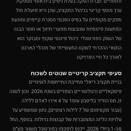
תזמוניים. חברת הפקה בעלת ניסיון בינלאומי מספקת
ערך מוסף קריטי בניהול התקציב, שכן היא פועלת מול
ספקים מקומיים על בסיס הסכמי מסגרת קיימים ומונעת
הפתעות פיננסיות שנובעות מפערי תיווך או חוסר הבנה
של השוק הפורטוגלי. ניהול פיננסי שקוף ומבוקר הוא
התנאי ההכרחי לשקט התעשייתי של מנהלי הארגון
לאורך כל חיי הפרויקט.
סעיפי תקציב קריטיים שנוטים לשכוח
בניית תקציב ריאלי מחייבת התייחסות לשינויים
פיסקאליים ורגולטוריים הצפויים בשנת 2026. נכון לשנה
זו, מס התייר בליסבון עומד על 4 אירו לאדם ללילה
(עבור מקסימום של 7 לילות רצופים), נתון שמשפיע על
עלויות הלינה המצטברות של קבוצות גדולות. בנוסף, החל
מה-1 ביולי 2026, ייכנס לתוקפו בפורטוגל משטר מע"מ