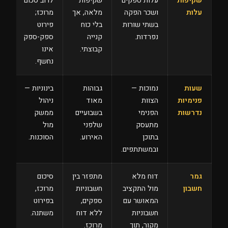
שקיפות
עלות ספקים
שקיפות
לרוב סכום
עלות
ושכר הפקה
מלאה, אך
מרוכז;
בשתי שורות
בלי כוח
פירוט
נפרדות.
קנייה
ספק-ספק
קבוצתי.
אינו
נחשף.
שעות
נמוכות —
גבוהות
בינוניות —
פנימיות
הצוות
מאוד
ניהול
נדרשות
הפנימי
בשבועיים
ממשק
מתעסק
שלפני
מול
בתוכן
האירוע.
הסוכנות.
ובמשתתפים.
גמר
דוח מלא
מתפזר בין
סיכום
חשבון
מול התקציב
חשבוניות
מרוכז,
המאושר עם
ספקים,
בפירוט
חשבוניות
ללא דוח
משתנה.
מקור, תוך
מרוכז.