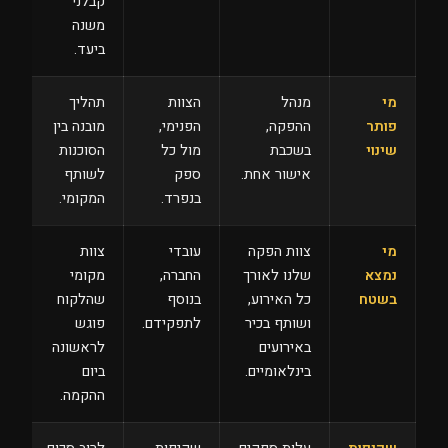
קבלני
משנה
ביעד.
מי
מנהל
הצוות
תהליך
פותר
ההפקה,
הפנימי,
מובנה בין
שינוי
בשכבת
מול כל
הסוכנות
אישור אחת.
ספק
לשותף
בנפרד.
המקומי.
מי
צוות הפקה
עובדי
צוות
נמצא
שלנו לאורך
החברה,
מקומי
בשטח
כל האירוע,
בנוסף
שהלקוח
ושותף בכיר
לתפקידם.
פוגש
באירועים
לראשונה
בינלאומיים.
ביום
ההקמה.