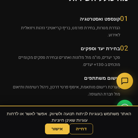
01
קונספט ואסטרטגיה
הגדרת מטרות, בחירת פורמט, בריף קריאטיבי וזהות ויזואלית
לאירוע.
02
בחירת יעד וספקים
סקר יעדים, מו"מ מול מלונות ואתרים ובחירת ספקים מקומיים
מוכחים ב-130+ יעדים.
03
רישום משתתפים
מערכת רישום מותאמת, איסוף פרטי דרכון, ניהול רשימות ותיאום
מול חברת התעופה.
04
טיסות ומלונות
האתר משתמש בעוגיות לניתוח תנועה ולשיווק. אפשר לאשר או לדחות
הזמנת טיסות (כולל צ'רטרים), חדרי מלון, ויזות, טרנספרים
עוגיות שאינן חיוניות.
ולוגיסטיקת הגעה ועזיבה.
דחייה
אישור
שוחחו עם הסוכן של UPE
05
הפקה טכנית