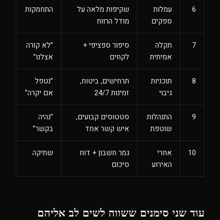
6
עמלות
שקיפות מלאה על
התחמקות
ספקים
מודל הרווח
7
תקלה
סיפור ספציפי +
”לא קורה
אמיתית
לקחים
אצלנו”
8
תוכניות
תרחישים, ביטוח,
”נטפל
גיבוי
זמינות 24/7
אם יקרה”
9
התנהלות
סטטוסים קבועים,
”נהיה
שוטפת
איש קשר אחד
בקשר”
10
אחרי
גמר חשבון + דוח
שתיקה
האירוע
סיכום
עוד שני סימנים ששווה לשים לב אליהם