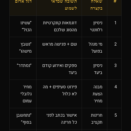
#
שאלה
תשובה שכדאי
דגל אדום
בקצרה
לשמוע
1
ניסיון
דוגמאות קונקרטיות
”עשינו
רלוונטי
מהסוג שלכם
הכול”
2
מי מנהל
שם + פגישה מראש
”נשבץ
בפועל
מישהו”
3
ניסיון
ספקים ואירוע קודם
”נסתדר”
ביעד
ביעד
4
מבנה
פירוט סעיפים + מה
מחיר
הצעת
לא כלול
גלובלי
מחיר
עמום
5
חריגות
אישור בכתב לפני
”נתחשבן
תקציב
כל חריגה
בסוף”