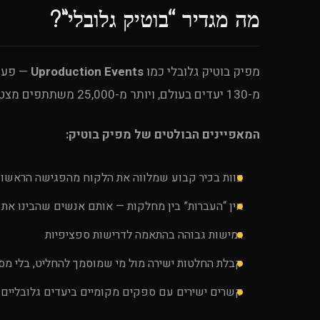
מה מגדיר “בוטיק גלובלי”?
מפיק בוטיק גלובלי כמו
Uproduction Events
מ-130 יעדים בעולם, ויותר מ-25,000 משתתפים מצטברים — פועל לפי מודל שונה מהיסוד.
המאפיינים הבולטים של מפיק בוטיק:
צוות בכיר קבוע שמלווה את הלקוח מהפגישה הראשונ
אין “העברות” בין מחלקות — אותם אנשים שהבינו את ה-brief מבצעים א
גמישות גבוהה בהתאמה לדרישות ספציפיות
קבלת החלטות ישירה מול מי שמוסמך להחליט, בלי מסל
קשרים ישירים עם ספקים מקומיים ביעדים גלובליים