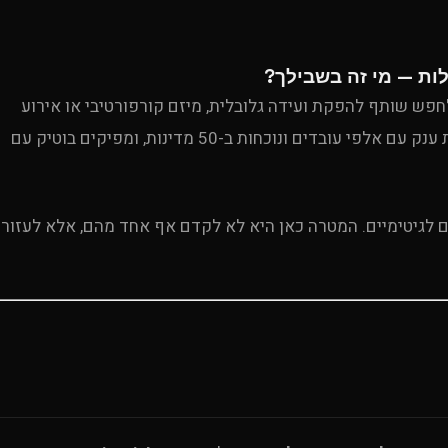
לות — מי זה בשבילך?
ירועים מתחיל לחפש שותף להפקת ועידה גלובלית, מיזם קורפורטיבי או אירוע
פסגה בינלאומי, השוק מציע שני קצוות ברורים: רשתות ענק עם אלפי עובדים ונוכחות ב-50 מדינות, ומפיקים בוטיק עם
 לגיטימיים. המטרה כאן היא לא לקדם אף אחד מהם, אלא לעזור