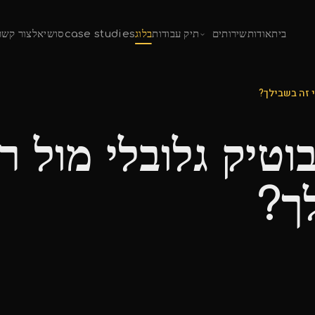
בית
אודות
שירותים
תיק עבודות
בלוג
case studies
סושיאל
צור קשר
 זה בשבילך?
וטיק גלובלי מול ר
ך?