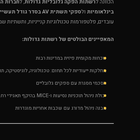
הכוונה ל
רשתות הפקה גלובליות גדולות
, ל
חברות הפ
בינלאומיות
ול
ספקי תשתית AV בסדר גודל תעשייתי
עובדים, פלטפורמות טכנולוגיות קנייניות, ותשתיות שמ
המאפיינים הבולטים של רשתות גדולות:
נוכחות מקומית פיזית במדינות רבות
מחלקות ייעודיות לכל תחום: טכנולוגיה, לוגיסטיקה, תוכ
הסכמי מסגרת עם ספקים גלובליים
יכולת ניהול תוכניות נסיעות ו-MICE בהיקף תאגידי רחב
מבנה ניהול מדורג עם שכבות אחריות מוגדרות