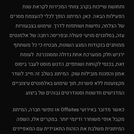
ותחושת שייכות בקרב צוותי המכירות לקראת שנת
הפעילות הבאה. כאן, המיתוג הופך לכלי להעצמת מסרים
של הצלחה, נחישות ושותפות לדרך. שימוש בצבעוניות
עזה, בסלוגנים מניעי פעולה ובפריסה רחבה של אלמנטים
ממותגים בנקודות המגע השונות, מבטיח כי כל משתתף
ירגיש חלק ממערכת אחת גדולה ומסונכרנת. לעומת
זאת, בכנסי לקוחות ושותפים, הדגש מוסט לעבר ביסוס
אמון והפגנת מובילות שוק. המיתוג בשלב זה חייב לשדר
מקצוענות ללא פשרות, תוך שימוש באלמנטים עיצוביים
המדגישים חדשנות וסטנדרטים גבוהים של ביצוע.
כאשר מדובר באירועי Offsites או נופשי חברה, המיתוג
מקבל אופי משוחרר ודינמי יותר. במקרים אלו, השפה
המיתוגית משלבת את הזהות התאגידית עם המאפיינים