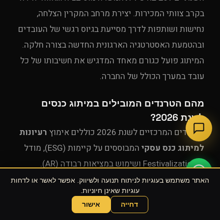
בקרב צוותי המכירות. יצירת מרחב המקרין הצלחה,
נחישות ושותפות לדרך מסייעת בגיוס רגשי של העובדים
ובהטמעת האסטרטגיה הארגונית החדשה בצורה חלקה.
המיתוג פועל כגורם מאחד המדגיש את חשיבותו של כל
עובד במערך הכולל של החברה.
מהם הטרנדים המובילים במיתוג כנסים
לשנת 2026?
הטרנדים המרכזיים לשנת 2026 כוללים אימוץ
רעיונות
למיתוג כנס עסקי
המבוססים על קיימות (ESG), מודל
ה-Festivalization ושימוש במציאות רבודה (AR).
המעבר למיתוג אינטראקטיבי ומותאם אישית מאפשר
האתר משתמש בעוגיות לניתוח תנועה ולשיווק. אפשר לאשר או לדחות
עוגיות שאינן חיוניות.
למשתתפים לחוות את המותג בצורה דינמית וחדשנית.
דחייה
אישור
שוחחו עם הסוכן של UPE
בנוסף, ישנה מגמה ברורה של מעבר למוצרי קד"מ