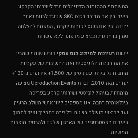
המשתתף מההזמנה הדיגיטלית ועד לשירותי הקרקע
ביעד. בין אם מדובר בכנס SKO שנועד לבנות גאווה
יחידה ובין אם בכנס לקוחות יוקרתי, המפתח להצלחה
טמון בדייקנות ובביצוע מקצועי ללא פשרות.
יישום
רעיונות למיתוג כנס עסקי
דורש שותף שמבין
את המורכבות הלוגיסטית ואת החשיבות של עקביות
מותגית גלובלית. עם ניסיון של 1,500+ אירועים ב-130+
יעדים מאז 2010, חברת Uproduction Events מציעה
מומחיות בניהול לוגיסטי ושירותי קרקע בפריסה
בינלאומית רחבה. אנו מספקים ליווי אישי משלב הרעיון
ועד לביצוע מושלם בשטח. כל פרט בתהליך נועד לתמוך
ביעדים האסטרטגיים של הארגון שלכם ולהבטיח תוצאות
ממשיות.