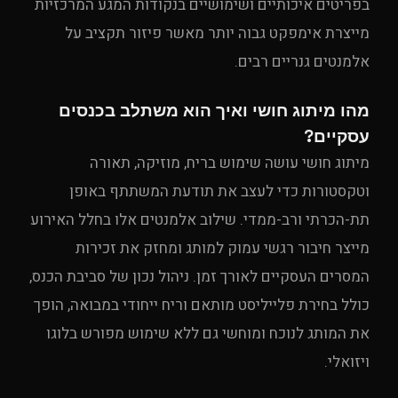
בפריטים איכותיים ושימושיים בנקודות המגע המרכזיות
מייצרת אימפקט גבוה יותר מאשר פיזור תקציב על
אלמנטים גנריים רבים.
מהו מיתוג חושי ואיך הוא משתלב בכנסים
עסקיים?
מיתוג חושי עושה שימוש בריח, מוזיקה, תאורה
וטקסטורות כדי לעצב את תודעת המשתתף באופן
תת-הכרתי ורב-ממדי. שילוב אלמנטים אלו בחלל האירוע
מייצר חיבור רגשי עמוק למותג ומחזק את זכירות
המסרים העסקיים לאורך זמן. ניהול נכון של סביבת הכנס,
כולל בחירת פלייליסט מותאם וריח ייחודי במבואה, הופך
את המותג לנוכח ומוחשי גם ללא שימוש מפורש בלוגו
ויזואלי.