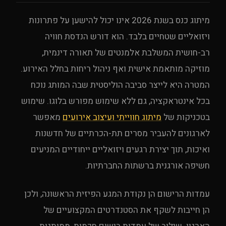
מיתוג כנס בשנת 2026 אינו יכול להישען על פתרונות
ויזואליים שטחיים בלבד. הוא דורש הנדסת חוויה
רב-חושית המשלבת אלמנטים של תאורה דינמית,
מוזיקה מותאמת אישית ואף ניהול ריחות בחלל האירוע.
המטרה היא לייצר סביבה הוליסטית שבה המותג נוכח
בכל אינטראקציה, גם ללא שימוש מפורש בלוגו. שימוש
בטכניקות של
מיתוג חווייתי ועיצוב אירועים
מאפשר
לארגונים להעביר מסרים תת-הכרתיים של חדשנות
ואיכות, תוך יצירת רגעים ויזואליים ייחודיים המניעים
חשיפה אורגנית ברשתות החברתיות.
עמדות הרישום הן נקודת המגע הפיזית הראשונה, ולכן
הן חייבות לשקף את הסטנדרטים המקצועיים של