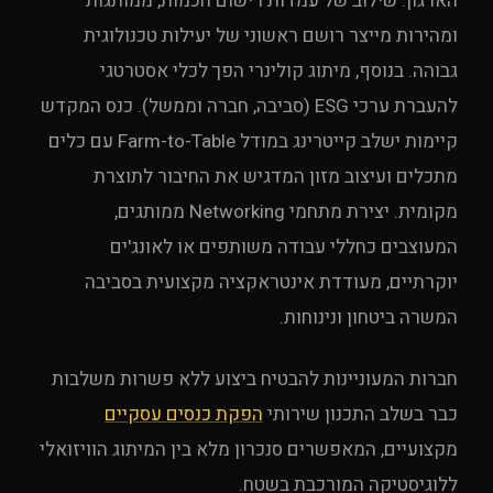
הארגון. שילוב של עמדות רישום חכמות, ממותגות
ומהירות מייצר רושם ראשוני של יעילות טכנולוגית
גבוהה. בנוסף, מיתוג קולינרי הפך לכלי אסטרטגי
להעברת ערכי ESG (סביבה, חברה וממשל). כנס המקדש
קיימות ישלב קייטרינג במודל Farm-to-Table עם כלים
מתכלים ועיצוב מזון המדגיש את החיבור לתוצרת
מקומית. יצירת מתחמי Networking ממותגים,
המעוצבים כחללי עבודה משותפים או לאונג'ים
יוקרתיים, מעודדת אינטראקציה מקצועית בסביבה
המשרה ביטחון ונינוחות.
חברות המעוניינות להבטיח ביצוע ללא פשרות משלבות
כבר בשלב התכנון שירותי
הפקת כנסים עסקיים
מקצועיים, המאפשרים סנכרון מלא בין המיתוג הוויזואלי
ללוגיסטיקה המורכבת בשטח.