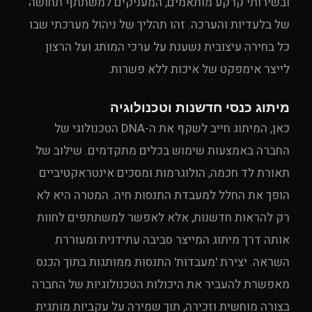
ובשירותי קרקע מותאמים, המעניקים למשתתף תחושה
של בלעדיות והערכה. זהו תהליך של ניהול מערכתי שבו
כל בחירה עיצובית נשענת על ערכי המותג ועל הרצון
לייצר אימפקט של איכות ללא פשרות.
מיתוג כנסי חדשנות וטכנולוגיה
כאן, המיתוג חייב לשקף את ה-DNA הטכנולוגי של
החברה באמצעות שימוש בכלים מתקדמים. שילוב של
תאורת לד חכמה, הולוגרמות ומסכים אינטראקטיביים
הופך את החלל למעבדת התנסות חיה. המטרה היא לא
רק להראות חדשנות, אלא לאפשר למשתתפים לחוות
אותה דרך מיתוג המייצר סביבה עתידנית ומעוררת
השראה. יצירת 'מעבדות' התנסות ממותגות בתוך הכנס
מאפשרת להעביר את היכולות הטכנולוגיות של החברה
בצורה מוחשית וזכירה, תוך שמירה על עקביות מותגית