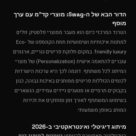
הדור הבא של ה-Swag: מוצרי קד"מ עם ערך
מוסף
הטרנד המרכזי כיום הוא מעבר ממוצרי פלסטיק זולים
למתנות איכותיות ושימושיות תחת הקונספט של Eco-
friendly luxury. במקום חלוקת פריטים גנריים, ארגונים
עוברים להתאמה אישית (Personalization) של מוצרי
המיתוג לכל משתתף. דוגמה לכך היא ערכות הישרדות
לכנסים הכוללות פריטים ממותגים באיכות גבוהה, כגון
בקבוקים תרמיים או מטענים ניידים עמידים, הנשארים
בשימוש המשתתף לאורך זמן ומחזקים את זכירות
המותג באופן משמעותי.
מיתוג דיגיטלי ואינטראקטיבי ב-2026
הטכנולוגיה מאפשרת להטמיע
רעיונות למיתוג כנס