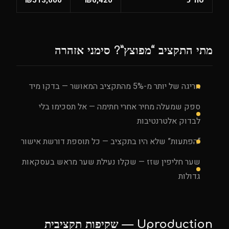
סה״כ
₪6,420
₪513,600
מתי התקציב “מפוצץ”? סימני אזהרה
חריגה של יותר מ-5% מהתקציב המאושר — בדקו מיד
ספק שמעלה מחיר אחרי חתימה — אל תסכימו בלי
לבדוק אלטרנטיבות
“הפתעות” שלא היו בתקציב — כל תוספת דורשת אישור
שער חליפין שזז — שקלו נעילת שער מראש בעסקאות
גדולות
Uproduction — שקיפות תקציבית