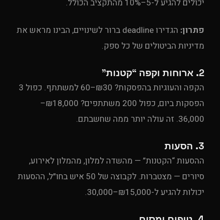
יכולים להגיע ל-5–10% מהתקציב הכולל.
פתרון:
הגדירו deadline ברור לשינויים, הבינו מראש את
מדיניות הביטולים של כל ספק.
2. ארוחות וקפה “קטנות”
הקפה והעוגיות בהפסקות? ₪30–60 למשתתף. כפול 3
הפסקות ביום, כפול 200 משתתפים? ₪18,000–
36,000. זה עולה יותר ממה שחשבתם.
3. הסעות
ההסעות “הקטנות” — מהשדה למלון, מהמלון לאירוע,
סיורים — מצטברות. לקבוצה של 50 איש בחו״ל, ההסעות
יכולות להגיע ל-₪15,000–30,000.
4. טיפים ומסים