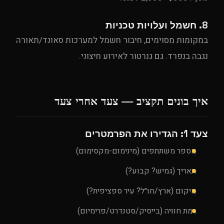
8. חשמל ועלויות טכניות
במקומות מסוימים, חיבור חשמל למערכות סאונד/תאורה
נגבה בנפרד. גם גנרטור לאירוע חיצוני.
איך בונים תקציב — צעד אחרי צעד
צעד 1: הגדירו את הפרמטרים
מספר משתתפים (מינימום-מקסימום)
תאריך (גמיש? קבוע?)
מיקום (ארץ/חו״ל? עיר ספציפית?)
רמת חוויה (בייסיק/סטנדרט/פרימיום)