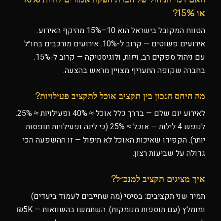
או 15%?
הטווח המקובל בישראל הוא 10–15% מהיקף האירוע.
אירועים פשוטים — קרוב ל-10%. אירועים מורכבים בחו״ל
עם ניהול ספקים רב, ויזות, ולוגיסטיקה — קרוב ל-15%.
בחברה שקופה התעריף מצויין מראש בהצעה.
מה היחס הנכון בין תקציב אוכל לתקציב פעילויות?
לאירוע יום שלם — בדרך כלל אוכל ≈ 40% ופעילויות ≈ 25%.
לנופש 4 לילות — אוכל ≈ 25% (כי לינה ופעילויות תופסות
יותר). הקפידו שאיכות האוכל לא תיפול — זו ההשפעה הכי
גדולה על שביעות רצון.
איך מציגים תקציב למנכ״ל?
תמיד שני תקציבים: בסיסי (מה שחייבים לעמוד ביעדים)
ומומלץ (עם תוספות מנומקות). השתמשו בהשוואות — ₪5K