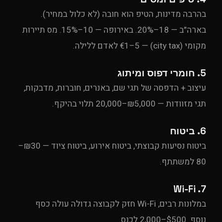
UPE Assistant
בהרבה מדינות, הטיפ הוא חובה (לא כלול במחיר).
בארה״ב — 18–20%. באירופה — 10–15%. מס תיירות
מקומי (city tax) — €1–5 לאדם ללילה.
5. חומרי דפוס ומיתוג
עיצוב + הדפסה של תגי שם, באנרים, חוברות, מדבקות,
תגי מזוודות — ₪5,000–20,000 תלוי בהיקף.
6. ביטוח
ביטוח נסיעות קבוצתי, ביטוח אירוע, ביטוח ציוד — ₪30–
80 למשתתף.
7. Wi-Fi
במלונות רבים, Wi-Fi חזק לקבוצה גדולה עולה כסף
נוסף. $500–2,000 לכנס.