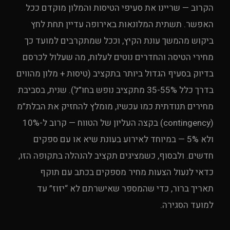
הקרוב — שריינו את סעיפי הטיסות והמלון מוקדם ככל
האפשר. תשתית המלונאות באירופה עדיין תחת לחץ
ביקוש מהמשך עונת הקיץ, וככל שמתקרבים למועד כך
מחירי הטיסה והחדרים נוטים לעלות, מה שעלול לכרסם
בדיוק בסעיף הגדול ביותר בתקציב (טיסות + מלון מהווים
בדרך כלל 35-55% מתקציב נופש בחו”ל). שנית, בסביבת
מחירים תנודתית כמו עכשיו, מומלץ להחזיק את הבלת”מ
(contingency) בקצה העליון של הטווח — קרוב ל-10%
ולא 5% — במיוחד לאירוע בעונת שיא או עם ספקים
חדשים. ולבסוף, כשמציגים תקציב להנהלה בתקופה הזו,
כדאי לנעול הצעות מחיר מספקים בכתב עם תוקף
תאריך ברור, כדי שהמספר שאישרתם לא “יזוז” עד
למועד הסגירה.