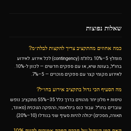
שאלות נפוצות
כמה אחוזים מהתקציב צריך להקצות לבלת״מ?
מומלץ 5–10% בלת״מ (contingency) לכל אירוע. לאירוע
בחו״ל, בעונת שיא, או עם ספקים חדשים — לכוון ל-10%.
לאירוע מקומי קצר עם ספקים מוכרים — 5–7%.
מה הסעיף הכי גדול בתקציב אירוע בחו״ל?
טיסות + מלון יחד מהווים בדרך כלל 35–55% מתקציב נופש
עובדים בחו״ל. עבור כנס בינלאומי, ההפקה הטכנית (סאונד,
תאורה, מסכים) יכולה להיות סעיף שני בגודלו (10–20%).
האם דמי הניהול של חברת הפקה אמורים להיות 10%