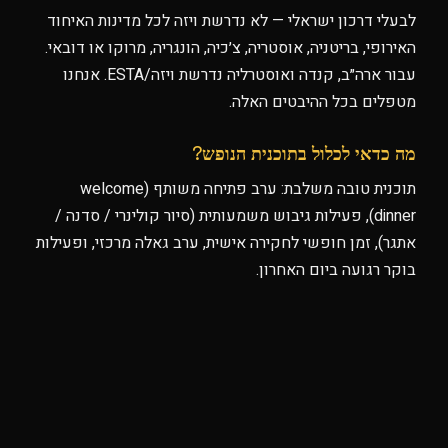
לבעלי דרכון ישראלי — לא נדרשת ויזה לכל מדינות האיחוד
האירופי, בריטניה, אוסטריה, צ׳כיה, הונגריה, מרוקו או דובאי.
עבור ארה״ב, קנדה ואוסטרליה נדרשת ויזה/ESTA. אנחנו
מטפלים בכל ההיבטים האלה.
מה כדאי לכלול בתוכנית הנופש?
תוכנית טובה משלבת: ערב פתיחה משותף (welcome
dinner), פעילות גיבוש משמעותית (סיור קולינרי / סדנה /
אתגר), זמן חופשי לחקירה אישית, ערב גאלה מרכזי, ופעילות
בוקר רגועה ביום האחרון.