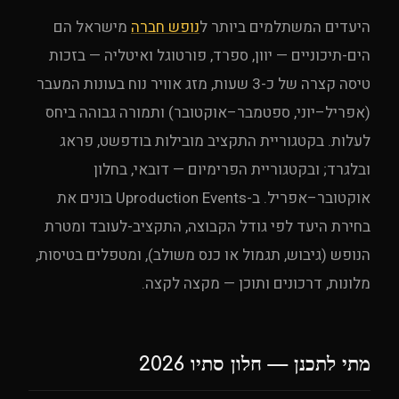
היעדים המשתלמים ביותר ל
נופש חברה
מישראל הם
הים-תיכוניים — יוון, ספרד, פורטוגל ואיטליה — בזכות
טיסה קצרה של כ-3 שעות, מזג אוויר נוח בעונות המעבר
(אפריל–יוני, ספטמבר–אוקטובר) ותמורה גבוהה ביחס
לעלות. בקטגוריית התקציב מובילות בודפשט, פראג
ובלגרד; ובקטגוריית הפרימיום — דובאי, בחלון
אוקטובר–אפריל. ב-Uproduction Events בונים את
בחירת היעד לפי גודל הקבוצה, התקציב-לעובד ומטרת
הנופש (גיבוש, תגמול או כנס משולב), ומטפלים בטיסות,
מלונות, דרכונים ותוכן — מקצה לקצה.
מתי לתכנן — חלון סתיו 2026