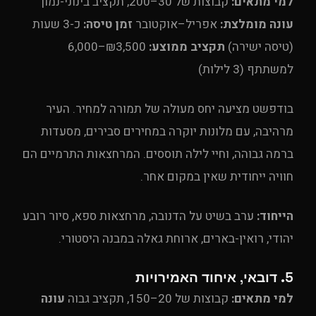
למי מתאים:
קבוצות של 30–200, תקציב בינוני-נמוך
עונה מומלצת:
אפריל–אוקטובר
זמן טיסה:
כ-3 שעות
(טיסה ישירה)
תקציב ממוצע:
₪3,500–6,000
למשתתף (3 לילות)
בודפשט מציעה יחס מעולה של תמורה למחיר. העיר
מרהיבה, עם מלונות יוקרה במחירים סבירים, מסעדות
ברמה גבוהה, וחיי לילה תוססים. המרחצאות התרמיים הם
חוויה ייחודית שאין במקום אחר.
UPE Assistant
הייחוד:
ערב בשיט על הדנובה, מרחצאות ספא, סיור רובע
יהודי, רואין-בארים, ארוחת גאלה במבנה היסטורי.
5. דובאי, איחוד האמירויות
למי מתאים:
קבוצות של 20–150, תקציב גבוה
עונה