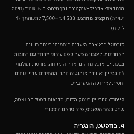
מומלצת:
אפריל–אוקטובר
זמן טיסה:
כ-5 שעות (טיסה
ישירה)
תקציב ממוצע:
₪4,500–7,500 למשתתף (4
לילות)
פורטוגל היא אחד היעדים ה״חמים״ ביותר בשנים
האחרונות. ליסבון מציעה קסם עירוני ייחודי עם רחובות
צבעוניים, אוכל מדהים ואווירה נינוחה. פורטו מושלמת
לחובבי יין ואווירה אותנטית יותר. המחירים עדיין נוחים
יחסית לאירופה המערבית.
הייחוד:
סיורי יין בעמק הדורו, סדנאות פסטל דה נאטה,
שייט בנהר הטאגוס, סיור טראם היסטורי.
4. בודפשט, הונגריה