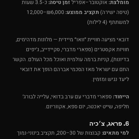
מומלצת:
אוקטובר–אפריל
זמן טיסה:
כ-3.5 שעות
(טיסה ישירה)
תקציב ממוצע:
₪6,000–12,000
למשתתף (4 לילות)
דובאי מציעה חוויית ״וואו״ מיידית — מלונות מדהימים,
חוויות אקסטרים (ספארי מדברי, סקיידייב, ג׳יפים
בדיונות), קניות ברמה עולמית ואוכל מכל העולם. הקשר
החם עם ישראל מאז הסכמי אברהם הופך את דובאי
ליעד נגיש ומזמין.
הייחוד:
ספארי מדברי עם ערב בדואי, עלייה לבורג׳
חליפה, שייט יאכטה, יום ספא, אקווריום.
6. פראג, צ׳כיה
למי מתאים:
קבוצות של 30–200, תקציב בינוני-נמוך