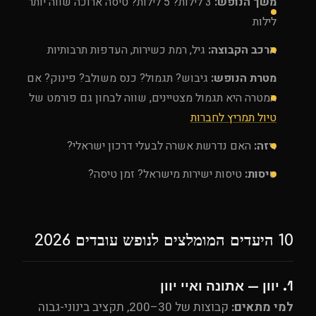
משך הנופש:
3 לילות? 5 לילות? טיסה ארוכה שווה יותר
לילות
הרכב הקבוצה:
גיל, רמת כשירות, העדפות תרבותיות
מטרת הנופש:
גיבוש? תגמול? כנס משולב? פינוק? אם
המטרה היא תגמול מצטיינים, שווה לבחון גם פורמט של
טיול תמריץ לחברות
ויזה:
האם נדרשת אשרה לבעלי דרכון ישראלי?
טיסות:
טיסות ישירות מישראל? זמן טיסה?
10 היעדים המומלצים לנופש עובדים 2026
1. יוון — אתונה ואיי יוון
למי מתאים:
קבוצות של 30–200, תקציב בינוני-גבוה