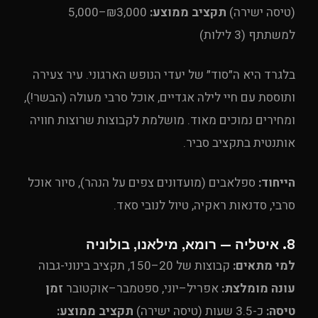
(טיסה ישירה)
תקציב ממוצע:
₪3,000–5,000
למשתתף (3 לילות)
בלגרד היא ה״סוד״ של יעדי הנופש הארגוני. עיר צעירה
ותוססת עם חיי לילה אגדיים, אוכל סרבי מעולה (הבשר!),
ומחירים נמוכים מאוד. מושלמת לקבוצות שרוצות חוויה
אותנטית בתקציב סביר.
הייחוד:
ספלאבים (מועדונים צפים על הנהר), סיור אוכל
סרבי, סדנאות ראקיה, טיול לנובי סאד.
8. איטליה — רומא, מילאנו, בולוניה
למי מתאים:
קבוצות של 20–150, תקציב בינוני-גבוה
עונה מומלצת:
אפריל–יוני, ספטמבר–אוקטובר
זמן
טיסה:
כ-3.5 שעות (טיסה ישירה)
תקציב ממוצע: