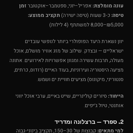
עונה מומלצת:
אפריל–יוני, ספטמבר–אוקטובר
זמן
טיסה:
כ-3 שעות (טיסה ישירה)
תקציב ממוצע:
₪5,000–8,000 למשתתף (4 לילות)
יוון נשארת היעד הפופולרי ביותר לנופשי עובדים
ישראליים — ובצדק. שילוב של מזג אוויר מושלם, אוכל
מעולה, תרבות עשירה ומגוון אפשרויות לאירועים. אתונה
מציעה היסטוריה ועירוניות, בעוד האיים (רודוס, כרתים,
סנטוריני, מיקונוס) מציעים חוויית ים ושמש.
הייחוד:
סיורים קולינריים, שייט באיים, ערבי אוכל יווני
אותנטי, טיול ג׳יפים.
2. ספרד — ברצלונה ומדריד
למי מתאים:
קבוצות של 30–150, תקציב בינוני-גבוה