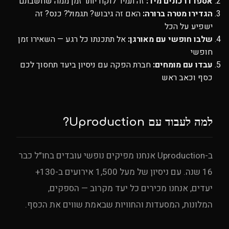
אספו דרכונים מיד:
זה תמיד לוקח יותר זמן ממה שחשבתם
הגדירו מטרה ברורה:
האם זה גיבוש? תגמול? כנס? זה
ישפיע על הכל
שלבו חופשי עם מאורגן:
אל תתכנתו כל רגע — השאירו זמן
חופשי
עבדו עם מומחים:
חברת הפקה עם ניסיון ביעד תחסוך לכם
כסף וכאב ראש
למה לעבוד עם Uproduction?
ב-Uproduction אנחנו מפיקים נופשי עובדים בחו״ל כבר
16 שנה. עם ניסיון של מעל 1,500 אירועים ב-130+
יעדים, אנחנו מכירים כל יעד מקרוב — הספקים,
המלונות, המסעדות והחוויות שבאמת שווים את הכסף.