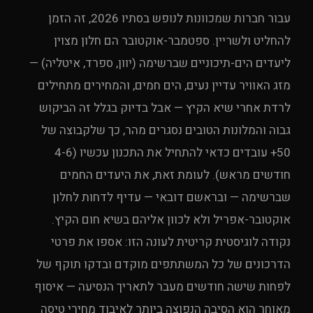
עבור חברות שמכוונות לנופש בסתיו 2026, זה הזמן
להחליט ולשריין. ספטמבר-אוקטובר הם חלון מצוין
ליעדים הים-תיכוניים שברשימה (יוון, ספרד, איטליה) —
מזג האוויר עדיין נעים, הים חמים, והמחירים מתחילים
לרדת אחרי שיא הקיץ — אבל בדיוק בגלל זה הביקוש
גבוה והמלונות הטובים נסגרים מהר, כך שלקבוצה של
50+ עובדים כדאי להתחיל את התכנון עכשיו (4-6
חודשים מראש). לעומת זאת, את היעדים החמים
שברשימה — ובראשם דובאי — עדיף לדחות לחלון
אוקטובר-אפריל ולא לכוון אליהם בשיא חום הקיץ.
נקודה לוגיסטית קריטית לעונה הזו: אספו את פרטי
הדרכונים של כל המשתתפים מוקדם ובדקו תוקף של
לפחות שישה חודשים מעבר לתאריך הנסיעה — איסוף
מאוחר הוא הסיבה הנפוצה ביותר לאיבוד מחירי טיסה