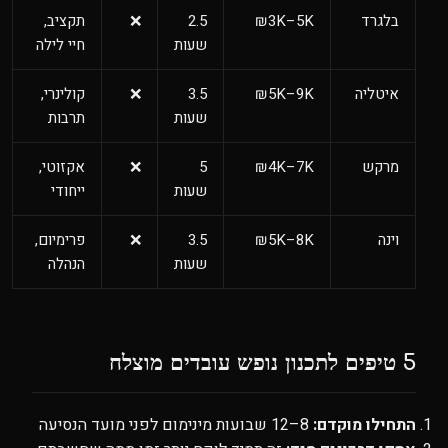
בלגרד
₪3K–5K
2.5
❌
תקציב,
שעות
חיי לילה
איטליה
₪5K–9K
3.5
❌
קולינרי,
שעות
תרבות
מרקש
₪4K–7K
5
❌
אקזוטי,
שעות
ייחודי
וינה
₪5K–8K
3.5
❌
פרימיום,
שעות
הנהלה
5 טיפים לתכנון נופש עובדים מוצלח
התחילו מוקדם:
8–12 שבועות מינימום לפני מועד הנסיעה