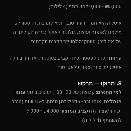
₪5,000–9,000 למשתתף (4 לילות)
איטליה היא תמיד רעיון טוב. רומא לתרבות והיסטוריה,
מילאנו לאופנה ועיצוב, בולוניה לאוכל (בירת הקולינריה
של איטליה), וטוסקנה לחוויית כפרית יוקרתית.
הייחוד:
סדנת פסטה, סיור יקבים בטוסקנה, ארוחה בווילה
איטלקית, סיור וספה, ג׳לאטו טור.
9. מרוקו — מרקש
למי מתאים:
קבוצות של 20–100, תקציב בינוני
עונה
מומלצת:
אוקטובר–אפריל
זמן טיסה:
כ-5 שעות (טיסה
ישירה/עצירה)
תקציב ממוצע:
₪4,000–7,000
למשתתף (4 לילות)