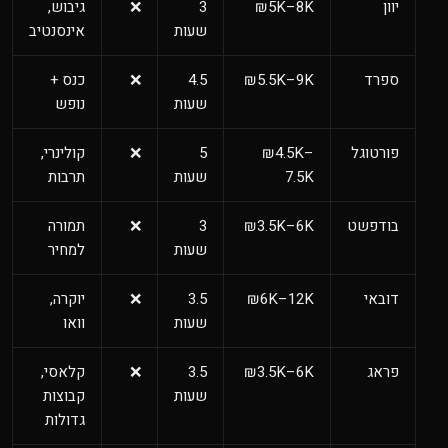
יוון
₪5K–8K
3
❌
גיבוש,
שעות
אינסנטיב
ספרד
₪5.5K–9K
4.5
❌
כנס +
שעות
נופש
פורטוגל
₪4.5K–
5
❌
קולינרי,
7.5K
שעות
תרבות
בודפשט
₪3.5K–6K
3
❌
תמורה
שעות
למחיר
דובאי
₪6K–12K
3.5
❌
יוקרה,
שעות
וואו
פראג
₪3.5K–6K
3.5
❌
קלאסי,
שעות
קבוצות
גדולות