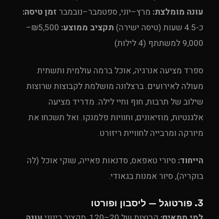
עונה מומלצת:
מרץ–יוני, ספטמבר–נובמבר
זמן טיסה:
כ-4.5 שעות (טיסה ישירה)
תקציב ממוצע:
₪5,500–
9,000 למשתתף (4 לילות)
ספרד מציעה אנרגיה, אוכל ברמה עולמית ותשתית
מעולה לאירועים. ברצלונה מושלמת לקבוצות שרוצות
שילוב של תרבות, חוף וחיי לילה. מדריד מציעה
אלגנטיות, מוזיאונים, וחוויות פלמנקו. ואל תשכחו את
מיורקה ומרבייה לחוויית ריזורט.
הייחוד:
סיורי טאפאס, סדנאות פאייה, שוקי אוכל (לה
בוקריה), סיור אמנות בגאודי.
3. פורטוגל — ליסבון ופורטו
למי מתאים:
קבוצות של 20–120, תקציב בינוני
עונה