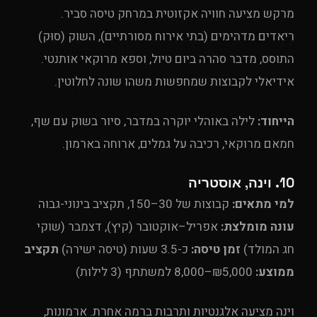
מרקש מציעה חוויה אקזוטית במרחק טיסה סביר.
ריאדים מדהימים (בתי אירוח מסורתיים), השוק (סוּק)
התוסס, מדבר סהרה ביום טיול, וספא מרוקאי אותנטי.
אידיאלי לקבוצות שמחפשות משהו שונה לחלוטין.
הייחוד:
לילה באוהלי יוקרה במדבר, סיור בשוק עם שף,
חמאם מרוקאי, רכיבה על גמלים, ארוחה בארמון.
10. וינה, אוסטריה
למי מתאים:
קבוצות של 30–150, תקציב בינוני-גבוה
עונה מומלצת:
אפריל–אוקטובר (קיץ), דצמבר (שוקי
חג המולד)
זמן טיסה:
כ-3.5 שעות (טיסה ישירה)
תקציב
ממוצע:
₪5,000–8,000 למשתתף (3 לילות)
וינה מציעה אלגנטיות ותרבות ברמה אחרת. ארמונות,