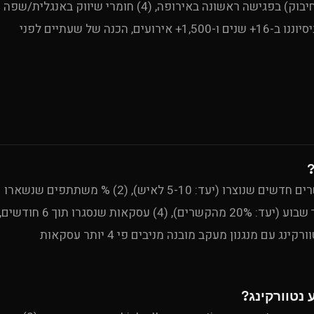
מעודכן, (3) הכרת נורמות תרבותיות — לחיצת יד (לא חיבוק) בפגישה ראשונה באירופה, (4) חומרי שיווק באנגלית/שפה
מקומית, (5) מחקר מוקדם על משתתפים מרכזיים. מניסיוננו ב-16+ שנים ו-1,500+ אירועים, הכנה של שעתיים לפני
Uproduction Events מודדת 5 מדדים: (1) מספר קשרים חדשים שנוצרו (יעד: 5-10 לאיש), (2) % משתתפים שנשארו
עד הסוף (יעד: 70%+), (3) פגישות המשך שנקבעו תוך שבוע (יעד: 20% מהקשרים), (4) עסקאות שנסגרו תוך 6 חודשים
(5) NPS (יעד: 60+). מתוך 1,500+ אירועים, אירועי נטוורקינג עם מנגנון מעקב מובנה מניבים פי 4 יותר עסקאות