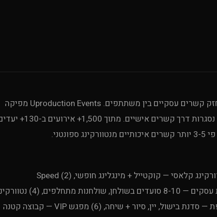
אירוע נטוורקינג הוא מפגש מאורגן שמטרתו ליצור ולחזק קשרים עסקיים בין משתתפים. Uproduction Events מפיקה
אירועי נטוורקינג מתוך הבנה ש-85% מהעסקאות B2B נסגרות דרך קשרים אישיים. מתוך 1,500+ אירועים ב-130
Uproduction Events מפיקה 6 פורמטים: (1) ערב נטוורקינג קלאסי — קוקטייל + מינגלינג חופשי, (2) Speed
Networking — פגישות 3-5 דקות בסבבים, (3) ארוחת עסקים — 8-10 סועדים בשולחן, שולחנות מתחלפים, (4
+ תוכן — הרצאה קצרה + מינגלינג, (5) פעילות משותפת — סדנת בישול, יין, סיור + שיחה, (6) מפגש VIP — קבוצה קטנה