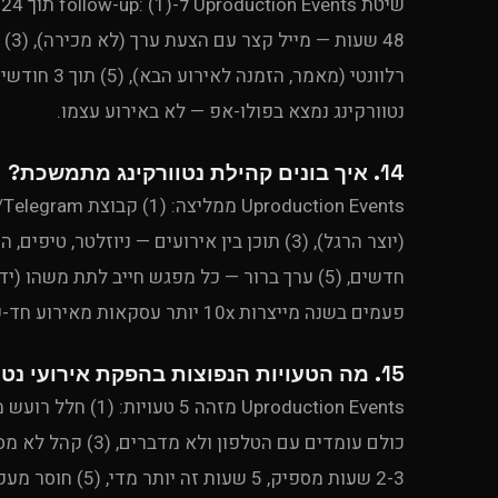
נטוורקינג נמצא בפולו-אפ — לא באירוע עצמו.
14. איך בונים קהילת נטוורקינג מתמשכת?
פעמים בשנה מייצרות 10x יותר עסקאות מאירוע חד-פעמי.
15. מה הטעויות הנפוצות בהפקת אירועי נטוורקינג?