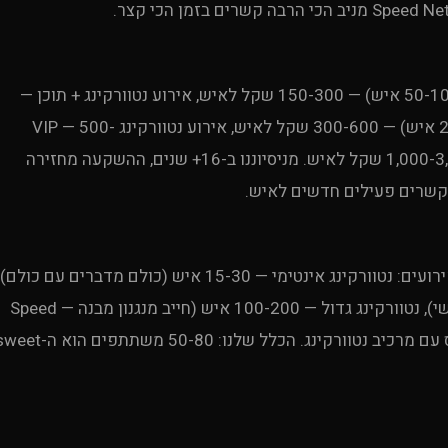
Uproduction Events מפרטת: ערב קוקטייל פשוט (50-100 איש) — 150-300 שקל לאיש, אירוע נטוורקינג + תוכן —
200-400 שקל לאיש, ארוחת עסקים אינטימית (20-40 איש) — 300-600 שקל לאיש, אירוע נטוורקינג VIP — 500-
1,000 שקל לאיש, נטוורקינג בינלאומי (בחו”ל) — 1,000-3,000 שקל לאיש. מניסיוננו ב-16+ שנים, ההשקעה מחזירה
תלוי במטרה. ניסיון Uproduction Events מ-1,500+ אירועים: נטוורקינג אינטימי — 15-30 איש (כולם מדברים עם כולם)
נטוורקינג בינוני — 50-80 איש (מספיק מגוון, עדיין אישי), נטוורקינג גדול — 100-200 איש (חייב מנגנון מבנה — Speed
Networking, שולחנות נושא). מעל 200 — זה כבר כנס עם מרכיב נטוורקינג. הכלל שלנו: 50-80 משתתפים 