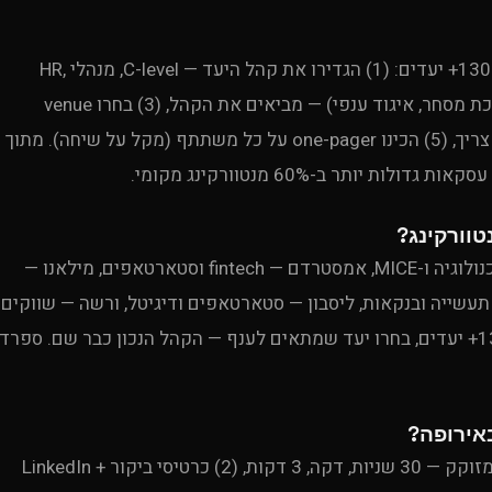
Uproduction Events מתמחה בנטוורקינג בינלאומי ב-130+ יעדים: (1) הגדירו את קהל היעד — C-level, מנהלי HR,
procurement, (2) שתפו פעולה עם ארגון מקומי (לשכת מסחר, איגוד ענפי) — מביאים את הקהל, (3) בחרו venue
נייטרלי ומרשים, (4) שפת עבודה אנגלית + תרגום אם צריך, (5) הכינו one-pager על כל משתתף (מקל על שיחה). מתוך
Uproduction Events ממליצה: ברצלונה — תעשיית טכנולוגיה ו-MICE, אמסטרדם — fintech וסטארטאפים, מילאנו —
 תעשייה ובנקאות, ליסבון — סטארטאפים ודיגיטל, ורשה — שווקים
מתפתחים, פראג — B2B מרכז אירופה. מניסיוננו ב-130+ יעדים, בחרו יעד שמתאים לענף — הקהל הנכון כבר שם. ספרד
Uproduction Events מלווה חברות בהכנה: (1) pitch מזוקק — 30 שניות, דקה, 3 דקות, (2) כרטיסי ביקור + LinkedIn