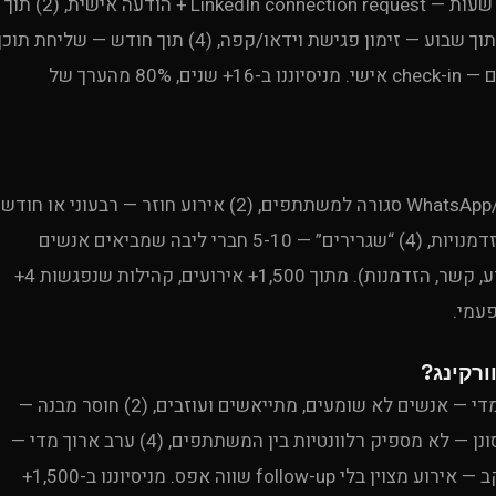
שיטת Uproduction Events ל-follow-up: (1) תוך 24 שעות — LinkedIn connection request + הודעה אישית, (2) תוך
48 שעות — מייל קצר עם הצעת ערך (לא מכירה), (3) תוך שבוע — זימון פגישת וידאו/קפה, (4) תוך חודש — שליחת תוכ
רלוונטי (מאמר, הזמנה לאירוע הבא), (5) תוך 3 חודשים — check-in אישי. מניסיוננו ב-16+ שנים, 80% מהערך של
Uproduction Events ממליצה: (1) קבוצת WhatsApp/Telegram סגורה למשתתפים, (2) אירוע חוזר — רבעוני או חודש
(יוצר הרגל), (3) תוכן בין אירועים — ניוזלטר, טיפים, הזדמנויות, (4) “שגרירים” — 5-10 חברי ליבה שמביאים אנשים
חדשים, (5) ערך ברור — כל מפגש חייב לתת משהו (ידע, קשר, הזדמנות). מתוך 1,500+ אירועים, קהילות שנפגשות 4+
Uproduction Events מזהה 5 טעויות: (1) חלל רועש מדי — אנשים לא שומעים, מתייאשים ועוזבים, (2) חוסר מבנה —
כולם עומדים עם הטלפון ולא מדברים, (3) קהל לא מסונן — לא מספיק רלוונטיות בין המשתתפים, (4) ערב ארוך מדי —
2-3 שעות מספיק, 5 שעות זה יותר מדי, (5) חוסר מעקב — אירוע מצוין בלי follow-up שווה אפס. מניסיוננו ב-1,500+