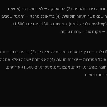
Uproduction Events ממליצה: (1) נגישות — קרוב לתחבורה ציבורית/חניה, (2) אקוסטיקה — לא רועש מדי (אנשים
צריכים לשמוע אחד את השני!), (3) זרימה — חלל פתוח שמאפשר תנועה חופשית, (4) בר/אוכל מרכזי — “מגנט” שסביבו
אנשים מתקבצים, (5) אווירה — מקום שמרגיש מיוחד (rooftop, גלריה, לופט). מניסיוננו ב-130+ יעדים ו-1,500+
קריטי. Uproduction Events ממליצה: (1) finger food בלבד — צריך יד אחת חופשית ללחיצת יד, (2) בר עם ברמן — נ
לאנשים סיבה לגשת למקום אחד ולהיפגש, (3) תחנות אוכל מפוזרות — יוצרות תנועה, (4) לא ארוחת ישיבה (אלא אם זה
הפורמט) — ישיבה מנעילה אנשים, (5) קפה איכותי — חובה בערבי נטוורקינג מקצועיים. מניסיוננו ב-1,500+ אירועים,