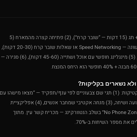
נוסחת Uproduction Events: (1) קבלת פנים עם שם + תג (15 דקות — “שובר קרח”), (2) פתיחה קצרה מהמארח (5
דקות — מטרה + כללי משחק), (3) פעילות מובנית ראשונה — Speed Networking או שאלות שובר קרח (20-30 דקות),
(4) הרצאה/פאנל קצר (15-20 דקות — תוכן שמחבר), (5) מינגלינג חופשי עם אוכל ושתייה (45-60 דקות), (6) סגירה —
אתגר #1 בנטוורקינג. Uproduction Events פיתחה טקטיקות: (1) תגי שם צבעוניים לפי ענף/תפקיד — “מצאו מישהו עם
צבע אחר”, (2) שולחנות עמידה גבוהים — מעודדים תנועה ושיחה, (3) מנחה אקטיבי שמחבר אנשים, (4) אפליקציית
matching — התאמה מראש על פי תחומי עניין, (5) “No Phone Zone” בשלב הנטוורקינג — מכריח קשר עין. מתוך