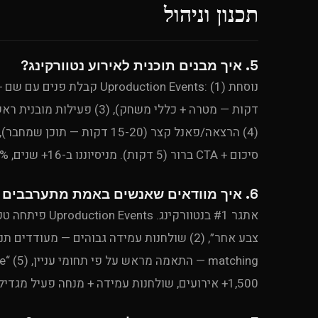
תכנון וניהול
5. איך מבנים תוכנית לאירוע נטוורקינג?
סיכום + CTA ברור (5 דקות). מניסיוננו ב-16+ שנים, 60% מבנה + 40% חופשי הוא היחס המנצח.
6. איך מוודאים שאנשים באמת מתערבבים ולא נשארים בקליקות?
1,500+ אירועים, שולחנות עמידה + מנחה פעיל מגדילים את מספר השיחות ב-70%.