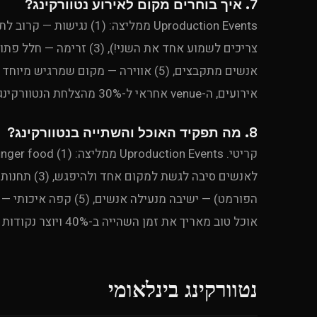
7. איך בוחרים מקום לאירוע נטוורקינג?
אירועים, ה-venue אחראי ל-30% מהצלחת הנטוורקינג — מקום טוב = שיחות טובות.
8. מה תפקיד האוכל והשתייה בנטוורקינג?
אוכל טוב מאריך את זמן השהייה ב-40% ויוצר נקודות שיחה טבעיות.
נטוורקינג בינלאומי