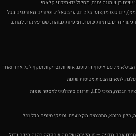
שייט בן שמונה ימים, מסלול ים-תיכוני קלאסי
יום כנס מקצועי בלב ים, ערב גאלה, וסיורים מאורגנים בכל
 רגישויות תרבותיות שונות, וציפיות גבוהות שמתאימות למותג
בינלאומי, עם איסוף דרכונים, אשרות ובדיקות תוקף לכל אחד ואחד
 מלון ברומא, מתרגמים מקצועיים, וספקי סיורים בכל נמל
ה מדינות, בלוח זמנים אחד מדויק — זו הליבה של מה שהפקה בקנה מידה גדול