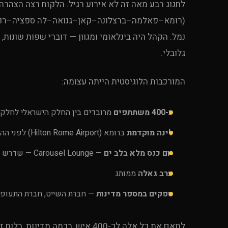
לחגוג רבע מאה זה לא אירוע רגיל. הלקוח רצה הצהרה: 
(רומא–פאלמה–ברצלונה–קאן–גנואה–לה ספציה–רומא), 
נמל. הקהל היה בינלאומי ומגוון — דוברי שפות שונות,
גלובלי.
המורכבות הלוגיסטית הייתה עצומה:
כ-400 משתתפים
מרובדים בין החלק הישראלי לחלק ה
לינה מוקדמת
ברומא (Hilton Rome Airport) לפני ההפלגה, לתיאום הגעות מטיסות שונות
יום כנס מלא בלב ים
— Carousel Lounge — שדרש ציוד הגברה, מסכי LED, ותרגום סימולטני למספר שפות
ערב גאלה
ממותג
ספקים במספר מדינות
— חברת השייט, חברת התעופה,
לתאם את כל אלה לכ-400 איש, בכמ