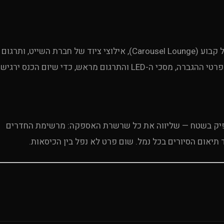
להפיק כנס מקצועי על אונייה זה אתגר בפני עצמו: חלל קבוע (Carousel Lounge), אילוצי ציוד של חברת השייט, ותרגום
סימולטני למספר שפות לקהל בינלאומי. תיאמנו את מפרטי ההגברה, מסכי ה-LED והתרגום מראש, כדי שיום הכנס ירגיש
מפיק בשטח — שליווה את כל שרשרת האספקה: מרשימת החדרים