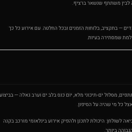
ה לבין משתתף שנשאר ברציף.
ים — בתקציב, בלוחות הזמנים ובכל החלטה. עם אירוע כל כך
למת שמסתירה בעיות.
 השנה ה-25 יצא לדרך במלואו — כ-400 משתתפים, מסלול ים-תיכוני מלא, יום כנס בלב ים וערב גאלה — בביצוע
צל כל מי שהיה על הסיפון.
ע הזה מגלם את מה ש-Uproduction Events מביאה לשולחן: היכולת לתכנן ולהפיק אירוע בינלאומי מורכב בקנה