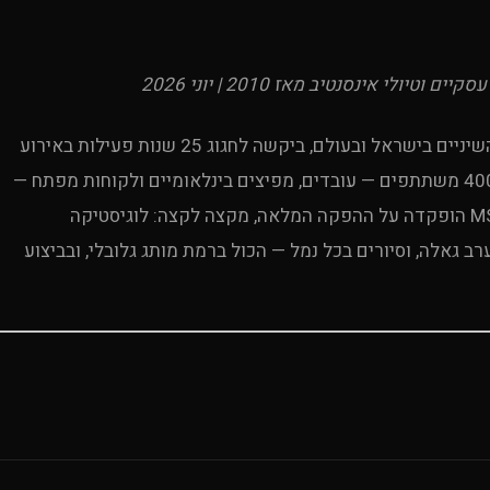
חברת דנטל מובילה, מהשמות הבולטים בתחום שתלי השיניים בישראל ובעולם, ביקשה לחגוג 25 שנות פעילות באירוע
אחד בלתי נשכח. הבחירה: שייט ים-תיכוני יוקרתי לכ-400 משתתפים — עובדים, מפיצים בינלאומיים ולקוחות מפתח —
על אוניית הדגל MSC Grandiosa. Uproduction Events הופקדה על ההפקה המלאה, מקצה לקצה: לוגיסטיקה
רב גאלה, וסיורים בכל נמל — הכול ברמת מותג גלובלי, ובביצוע