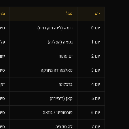
יום
נמל
מה 
יום 0
רומא (לינה מוקדמת)
טיסות +
יום 1
גנואה (הפלגה)
עלי
יום 2
ים פתוח
יום
יום 3
פאלמה דה מיורקה
סיו
יום 4
ברצלונה
זמן
יום 5
קאן (ריביירה)
סיו
יום 6
פורטופינו / גנואה
סיו
יום 7
לה ספציה
סיו