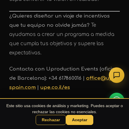
¿Quieres diseñar un viaje de incentivos
que tu equipo no olvide jamás?
Te
ayudamos a crear un programa a medida
que cumpla tus objetivos y supere las
expectativas.
Contacta con Uproduction Events (oficina
de Barcelona): +34 617860016 |
office@upe-
spain.com
|
upe.co.il/es
Este sitio usa cookies de análisis y marketing. Puedes aceptar o
rechazar las cookies no esenciales.
Preguntas frecuentes
Rechazar
Aceptar
Chatea con el Agente UPE